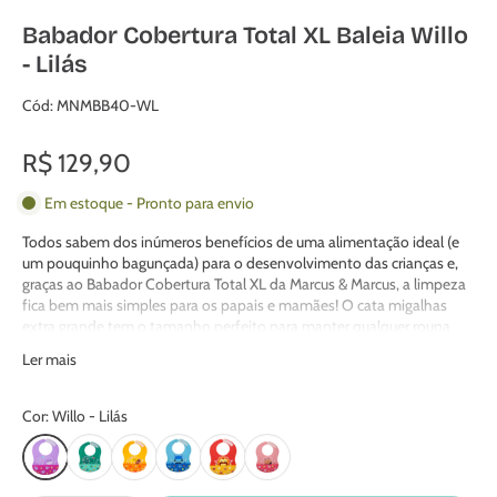
Babador Cobertura Total XL Baleia Willo
- Lilás
Cód: MNMBB40-WL
R$ 129,90
Em estoque - Pronto para envio
Todos sabem dos inúmeros benefícios de uma alimentação ideal (e
um pouquinho bagunçada) para o desenvolvimento das crianças e,
graças ao Babador Cobertura Total XL da Marcus & Marcus, a limpeza
fica bem mais simples para os papais e mamães! O cata migalhas
extra grande tem o tamanho perfeito para manter qualquer roupa
limpa. Por ter um design mais largo na região dos ombros, a proteção
Ler mais
do pescoço para baixo é ainda maior. O fecho é regulável com fita
adesiva, que facilita a colocação e a retirada, além de ser seguro e não
deixar o babador cair. Nossos babadores são feitos em silicone de
Cor: Willo - Lilás
qualidade alimentar e é possível enrolar e encaixar dentro do porta-
migalas, deixando o item compacto. Confira sempre a temperatura
do alimento antes de ofertar ao bebê. Livre de BPA e ftalato.
Temperatura suportada: de -20°C até 220°C.