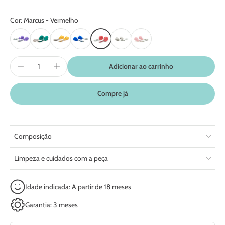
formato do leão Marcus! Já as partes em aço inox têm as bordas
arredondadas para não machucar as gengivas das crianças.
Cor: Marcus - Vermelho
Adicionar ao carrinho
Compre já
Composição
Limpeza e cuidados com a peça
Idade indicada: A partir de 18 meses
Garantia: 3 meses