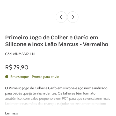
Primeiro Jogo de Colher e Garfo em
Silicone e Inox Leão Marcus - Vermelho
Cód: MNMBB12-LN
R$ 79,90
Em estoque - Pronto para envio
O Primeiro Jogo de Colher e Garfo em silicone e aço inox é indicado
para bebês que já tenham dentes. Os talheres têm formato
anatômico, com cabo pequeno e em 90°, para que se encaixem mais
facilmente nas mãos das crianças e ajudar no treinamento motoro
para refinar a pega.
Ler mais
O cabo em silicone possui design de aperto de palma e tem o