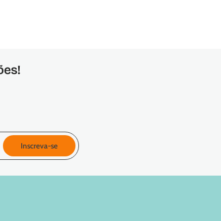
ões!
Inscreva-se