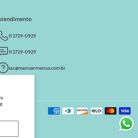
Atendimento
11 2729-0929
11 2729-0929
sac@marcusnmarcus.com.br
ra
de