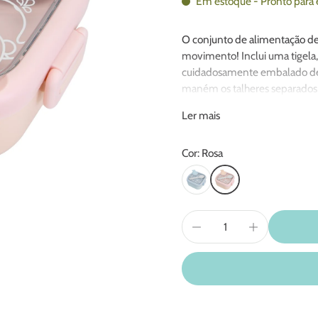
Em estoque - Pronto para 
O conjunto de alimentação de
movimento! Inclui uma tigela
cuidadosamente embalado de
maném os talheres separados
viagens e, por isso, nosso con
Ler mais
em sua bolsa de fraldas ou m
utensílios de alimentação vol
Cor: Rosa
Nosso conjunto de alimentação
BPA. Você pode confiar que as 
tóxica, e a tesoura e a colher
das refeições mais fácil duran
facilidade e comodidade de al