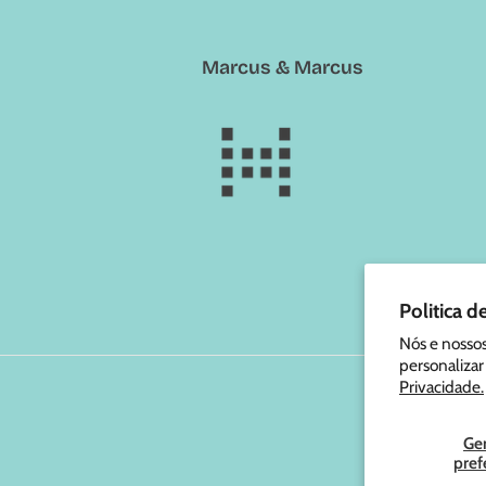
Marcus & Marcus
Politica d
Nós e nossos
personalizar
Privacidade.
© 202
Ge
pref