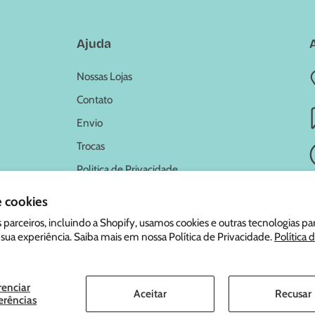
Ajuda
Nossas Lojas
Contato
Envio
Trocas
Politica de Privacidade
e cookies
 parceiros, incluindo a Shopify, usamos cookies e outras tecnologias pa
 sua experiência. Saiba mais em nossa Política de Privacidade.
Política 
6,
Marcus e Marcus
.
| 49.829.105/0001-47
renciar
Aceitar
Recusar
erências