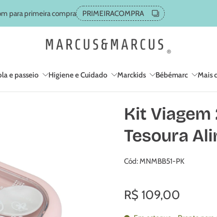
m para primeira compra
PRIMEIRACOMPRA
la e passeio
Higiene e Cuidado
Marckids
Bébémarc
Mais 
Kit Viagem 
Tesoura Ali
Cód: MNMBB51-PK
R$ 109,00