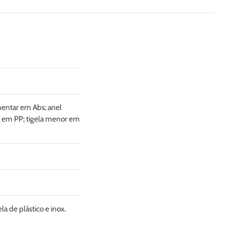
mentar em Abs; anel
de em PP; tigela menor em
gela de plástico e inox.