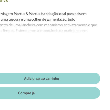
envio
 viagem Marcus & Marcus é a solução ideal para pais em
, uma tesoura e uma colher de alimentação, tudo
ntro de uma lancheira com mecanismo antivazamento e que
 e limpos. Entendemos a importância da praticidade em
junto foi projetado para ser compacto e leve, cabendo facilmente
ochila, economizando espaço e reduzindo o peso de carregar
umosos.
 para viagem é feito em materiais de alta qualidade, livres de
refeições do seu filho serão servidas em uma tigela segura e não
 são projetadas pensando no bem-estar e segurança. Torne a hora
te suas viagens com o conjunto de alimentação, aproveite a
imentar seu filho em qualquer aventura ou lugar, junto de você!
Adicionar ao carrinho
Compre já