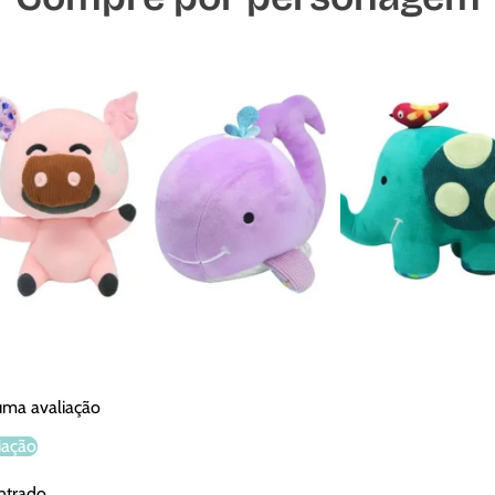
 uma avaliação
iação
ntrado