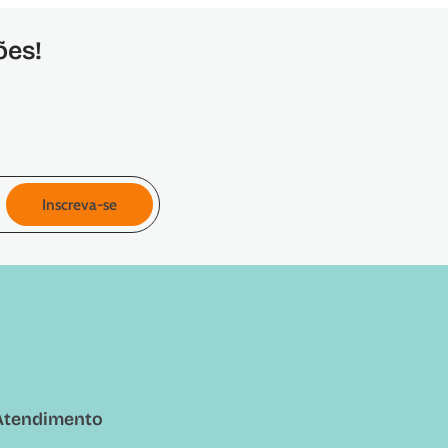
ões!
Inscreva-se
Atendimento