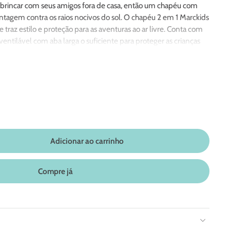
e brincar com seus amigos fora de casa, então um chapéu com
tagem contra os raios nocivos do sol. O chapéu 2 em 1 Marckids
e traz estilo e proteção para as aventuras ao ar livre. Conta com
ntilável com aba larga o suficiente para proteger as crianças
o a parte de trás do pescoço.
e de trás, permitindo que a aba seja dobrada e guardada. A
e pode ajustar à circunferência da cabeça e um cordão de
dispositivo para remoção fácil em casos de emergência.
Adicionar ao carrinho
Compre já