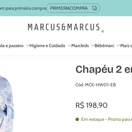
m para primeira compra
PRIMEIRACOMPRA
la e passeio
Higiene e Cuidado
Marckids
Bébémarc
Mais 
Chapéu 2 em
Cód: MCK-HW01-EB
R$ 198,90
Em estoque - Pronto para 