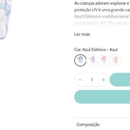
As crianças adoram explorar 
proteção UV é uma grande van
Azul Elétrico é multifuncional 
proteção UV UPF 50 e tecido ve
por todos os ângulos, incluind
Ler mais
O chapéu tem um zíper na part
peça também tem um cordão qu
Cor: Azul Elétrico - Azul
queixo também ajustável com 
Circunferência: 52 - 56cm
Composição