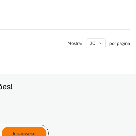
Mostrar
por página
ões!
Inscreva-se