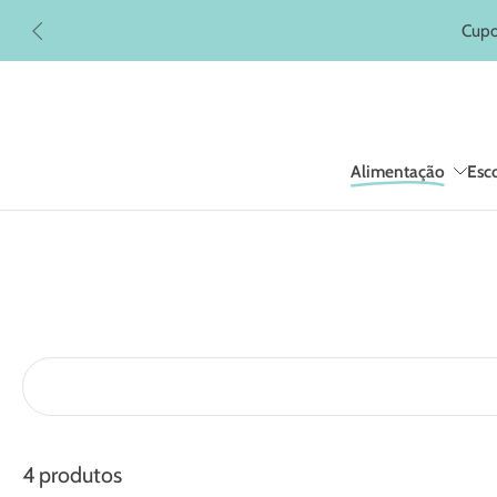
Pular
Cupo
para
o
conteúdo
Alimentação
Esco
4 produtos