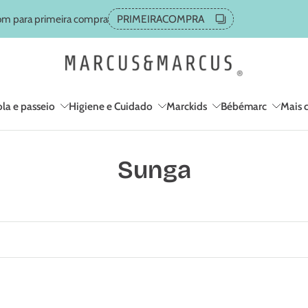
m para primeira compra
PRIMEIRACOMPRA
la e passeio
Higiene e Cuidado
Marckids
Bébémarc
Mais 
Sunga