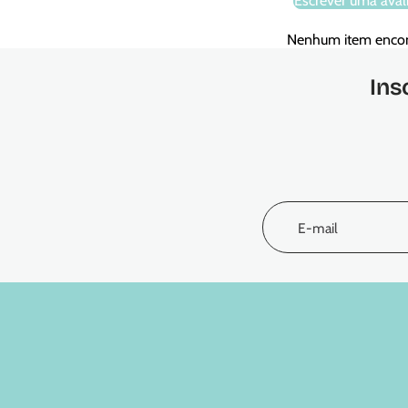
Escrever uma aval
Nenhum item enco
Ins
E-mail