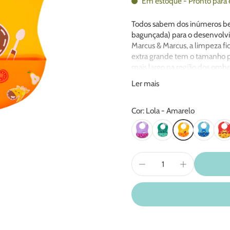
Em estoque - Pronto para 
Todos sabem dos inúmeros be
bagunçada) para o desenvolvim
Marcus & Marcus, a limpeza f
extra grande tem o tamanho p
mais largo na região dos ombr
regulável com fita adesiva, que
Ler mais
o babador cair. Nossos babador
enrolar e encaixar dentro do 
temperatura do alimento antes
Cor: Lola - Amarelo
suportada: de -20°C até 220°C