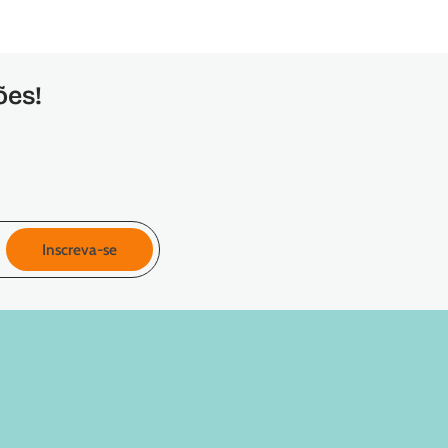
ões!
Inscreva-se