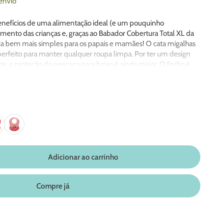
envio
nefícios de uma alimentação ideal (e um pouquinho
ento das crianças e, graças ao Babador Cobertura Total XL da
ica bem mais simples para os papais e mamães! O cata migalhas
erfeito para manter qualquer roupa limpa. Por ter um design
os, a proteção do pescoço para baixo é ainda maior. O fecho é
 facilita a colocação e a retirada, além de ser seguro e não deixar
es são feitos em silicone de qualidade alimentar e é possível
porta-migalas, deixando o item compacto. Confira sempre a
 de ofertar ao bebê. Livre de BPA e ftalato. Temperatura
.
Adicionar ao carrinho
Compre já