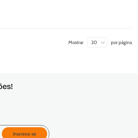
Mostrar
por página
ões!
Inscreva-se