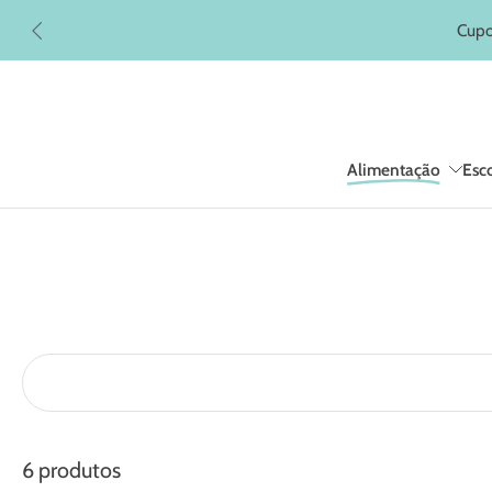
Pular
Cupo
para
o
conteúdo
Alimentação
Esco
6 produtos