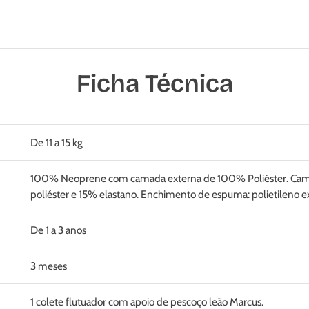
Ficha Técnica
De 11 a 15 kg
100% Neoprene com camada externa de 100% Poliéster. Cam
poliéster e 15% elastano. Enchimento de espuma: polietileno 
De 1 a 3 anos
3 meses
1 colete flutuador com apoio de pescoço leão Marcus.