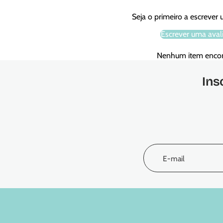
Seja o primeiro a escrever
Escrever uma aval
Nenhum item enco
Ins
E-mail