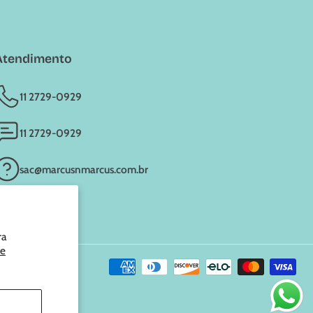
Atendimento
11 2729-0929
11 2729-0929
sac@marcusnmarcus.com.br
ra
de