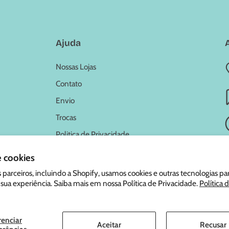
Ajuda
Nossas Lojas
Contato
Envio
Trocas
Politica de Privacidade
e cookies
 parceiros, incluindo a Shopify, usamos cookies e outras tecnologias pa
 sua experiência. Saiba mais em nossa Política de Privacidade.
Política 
6,
Marcus e Marcus
.
| 49.829.105/0001-47
renciar
Aceitar
Recusar