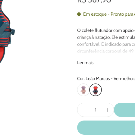
Em estoque - Pronto para 
O colete flutuador com apoio 
criança à natação. Ele estimu
confortável. É indicado para cr
circunferência corporal de 49
Leve e funcional, o colete ofer
Ler mais
proporcionando maior confian
o pescoço, que deixa a crianç
Cor: Leão Marcus - Vermelho e
secagem rápida, conta com zípe
com a parte da virilha e quadr
fixação que passa confortavel
pelo tronco da criança e ofer
aquática.
IMPORTANTE: este produto não
vigilância constante. Na parte 
manuseio e controle por um a