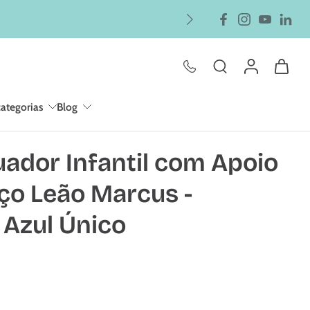
 para o Estado de São Paulo
categorias
Blog
uador Infantil com Apoio
ço Leão Marcus -
 Azul Único