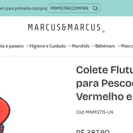
A partir de 199,90 FRETE GRÁTIS
la e passeio
Higiene e Cuidado
Marckids
Bébémarc
Mais 
Colete Flut
para Pesco
Vermelho e
Cód: MNMST15-LN
R$ 387,90