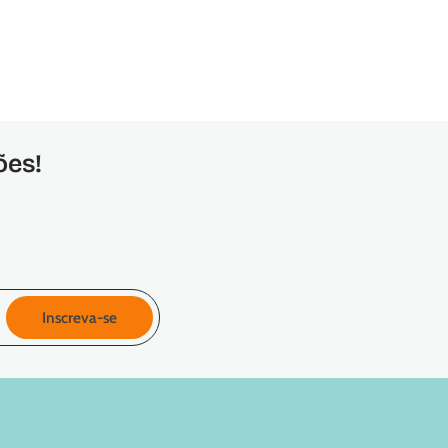
ões!
Inscreva-se