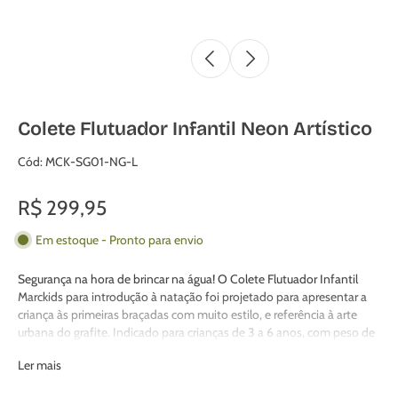
Colete Flutuador Infantil Neon Artístico
Cód: MCK-SG01-NG-L
R$ 299,95
Em estoque - Pronto para envio
Segurança na hora de brincar na água! O Colete Flutuador Infantil
Marckids para introdução à natação foi projetado para apresentar a
criança às primeiras braçadas com muito estilo, e referência à arte
urbana do grafite. Indicado para crianças de 3 a 6 anos, com peso de
19 a 30 kg e circunferência de 56 a 61 cm.
Ler mais
O colete flutuador infantil é leve e ajuda os pequenos a flutuarem na
água. É feito de um tecido de secagem rápida com zíperes e uma alça